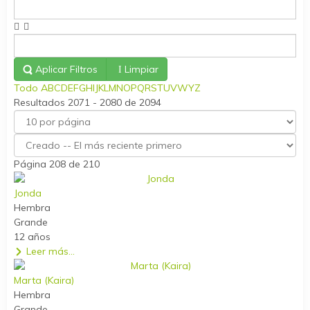
Aplicar Filtros
Limpiar
Todo
A
B
C
D
E
F
G
H
I
J
K
L
M
N
O
P
Q
R
S
T
U
V
W
Y
Z
Resultados 2071 - 2080 de 2094
Página 208 de 210
Jonda
Hembra
Grande
12 años
Leer más...
Marta (Kaira)
Hembra
Grande