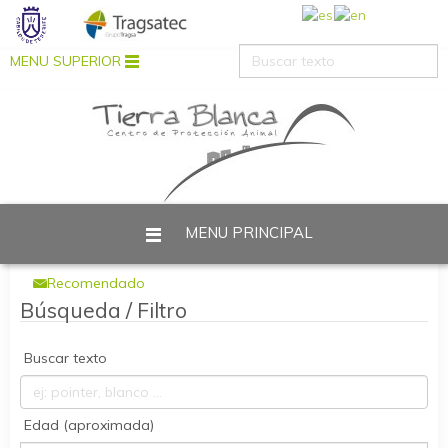
MENU SUPERIOR
MENU PRINCIPAL
Está aquí:
Inicio
Adopción
Perros adoptados
Recomendado
Búsqueda / Filtro
Buscar texto
Edad (aproximada)