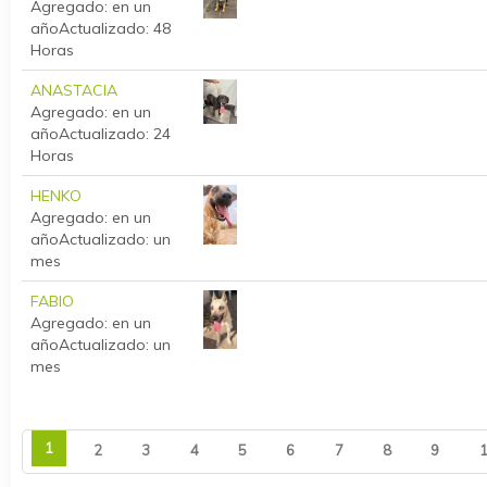
Agregado: en un
año
Actualizado: 48
Horas
ANASTACIA
Agregado: en un
año
Actualizado: 24
Horas
HENKO
Agregado: en un
año
Actualizado: un
mes
FABIO
Agregado: en un
año
Actualizado: un
mes
1
2
3
4
5
6
7
8
9