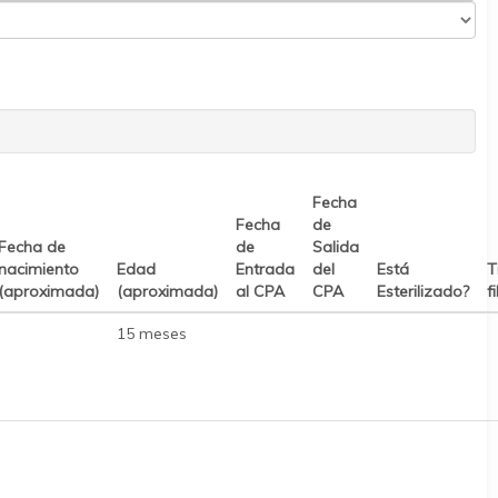
Fecha
Fecha
de
Fecha de
de
Salida
nacimiento
Edad
Entrada
del
Está
T
(aproximada)
(aproximada)
al CPA
CPA
Esterilizado?
f
15 meses