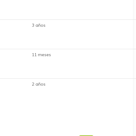
3 años
11 meses
2 años