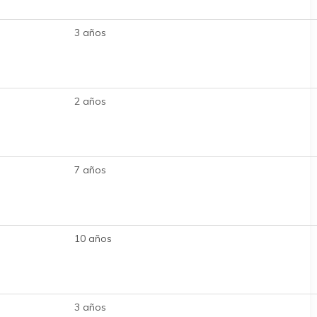
3 años
2 años
7 años
10 años
3 años