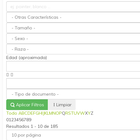
Edad (aproximada)
Aplicar Filtros
Limpiar
Todo
A
B
C
D
E
F
G
H
I
J
K
L
M
N
O
P
Q
R
S
T
U
V
W
X
Y
Z
0
1
2
3
4
5
6
7
8
9
Resultados 1 - 10 de 185