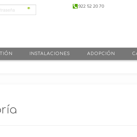
922 52 20 70
TIÓN
INSTALACIONES
ADOPCIÓN
C
ría