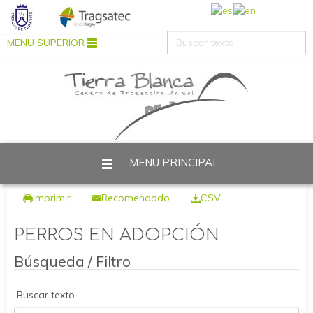
MENU SUPERIOR
MENU PRINCIPAL
Está aquí:
Inicio
Perros
Perros en adopción
Imprimir
Recomendado
CSV
PERROS EN ADOPCIÓN
Búsqueda / Filtro
Buscar texto