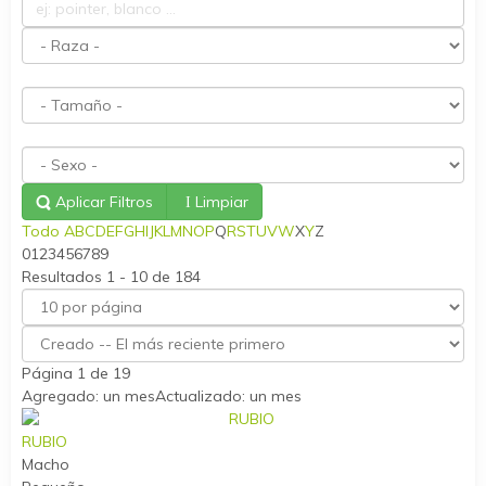
Aplicar Filtros
Limpiar
Todo
A
B
C
D
E
F
G
H
I
J
K
L
M
N
O
P
Q
R
S
T
U
V
W
X
Y
Z
0
1
2
3
4
5
6
7
8
9
Resultados 1 - 10 de 184
Página 1 de 19
Agregado: un mes
Actualizado: un mes
RUBIO
Macho