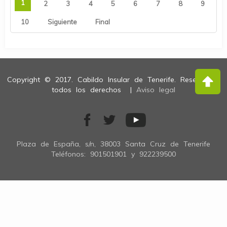
1
2
3
4
5
6
7
8
9
10
Siguiente
Final
Copyright © 2017. Cabildo Insular de Tenerife. Reservados
todos los derechos |
Aviso legal
Plaza de España, s/n, 38003 Santa Cruz de Tenerife
Teléfonos: 901501901 y 922239500