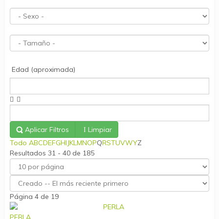
Edad (aproximada)
Aplicar Filtros
Limpiar
Todo
A
B
C
D
E
F
G
H
I
J
K
L
M
N
O
P
Q
R
S
T
U
V
W
Y
Z
Resultados 31 - 40 de 185
Página 4 de 19
PERLA