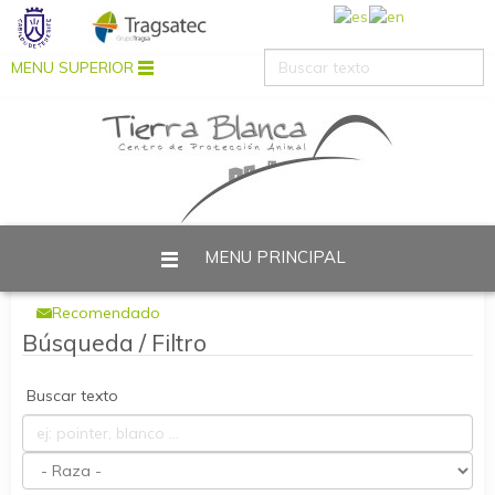
MENU SUPERIOR
MENU PRINCIPAL
Está aquí:
Inicio
Adopción
Perros en adopción
Recomendado
Búsqueda / Filtro
Buscar texto