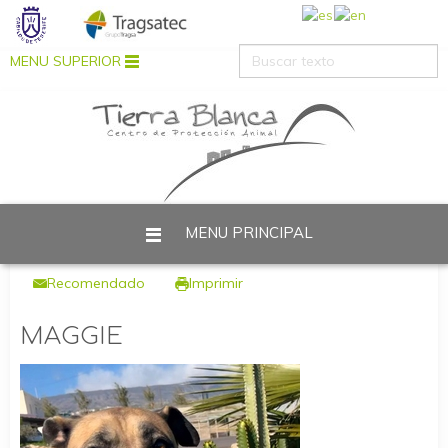
MENU SUPERIOR
MENU PRINCIPAL
Está aquí:
Inicio
Perros
Perros en adopción
MAGGIE
Recomendado
Imprimir
MAGGIE