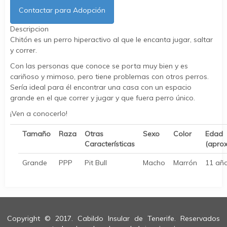
Contactar para Adopción
Descripcion
Chitón es un perro hiperactivo al que le encanta jugar, saltar
y correr.
Con las personas que conoce se porta muy bien y es
cariñoso y mimoso, pero tiene problemas con otros perros.
Sería ideal para él encontrar una casa con un espacio
grande en el que correr y jugar y que fuera perro único.
¡Ven a conocerlo!
Tamaño
Raza
Otras
Sexo
Color
Edad
Características
(apro
Grande
PPP
Pit Bull
Macho
Marrón
11 añ
Copyright © 2017. Cabildo Insular de Tenerife. Reservados