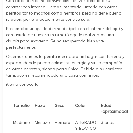
Con otros perros no convive bien, quizás debido a su
carácter tan intenso. Hemos intentado juntarla con otros
perritos tanto machos como hembras pero no tiene buena
relación, por ello actualmente convive sola.
Presentaba un quiste dermoide (pelo en el interior del ojo) y
con ayuda de nuestra traumatóloga le realizamos una
cirugía para extraerlo. Se ha recuperado bien y ve
perfectamente.
Creemos que es la perrita ideal para un hogar con terreno y
espacio, donde pueda calmar su energía y sin la compañía
de otros perretes, siendo perra única. Debido a su carácter
tampoco es recomendada una casa con niños.
¡Ven a conocerla!
Tamaño
Raza
Sexo
Color
Edad
(aproximada)
Mediano
Mestizo
Hembra
ATIGRADO
3 años
Y BLANCO