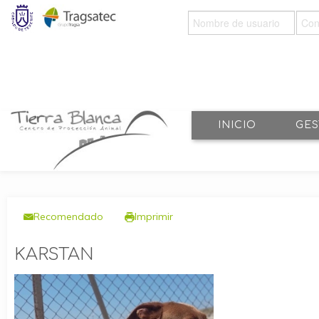
IDENTIFICARSE
INICIO
GES
Recomendado
Imprimir
KARSTAN