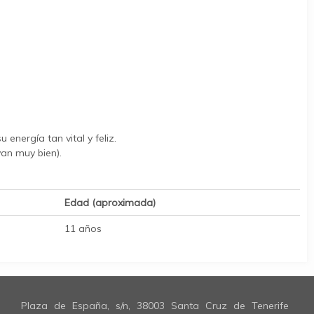
nergía tan vital y feliz.
van muy bien).
Edad (aproximada)
11 años
Plaza de España, s/n, 38003 Santa Cruz de Tenerife